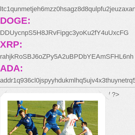
ltc1qunmetjeh6mzz0hsagz8d8qulpfu2jeuzaxa
DOGE:
DDUycnpS5H8JRvFipgc3yoKu2fY4uUxcFG
XRP:
rahjkRoSBJ6oZPy5A2uBPDbYEAmSFHL6nh
ADA:
addr1q936cl0jspyyhdukmlhq5ujv4x3thuynetr
*/ ?>