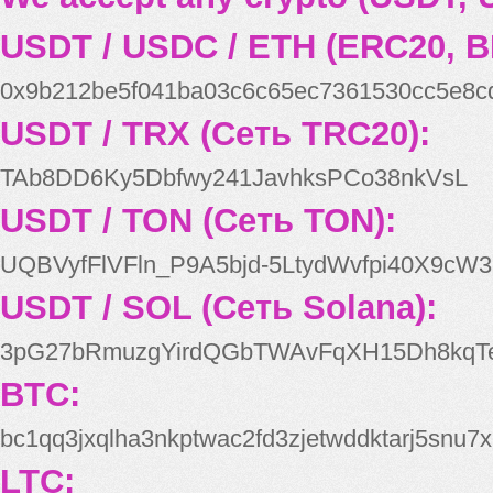
USDT / USDC / ETH (ERC20, B
0x9b212be5f041ba03c6c65ec7361530cc5e8c
USDT / TRX (Сеть TRC20):
TAb8DD6Ky5Dbfwy241JavhksPCo38nkVsL
USDT / TON (Сеть TON):
UQBVyfFlVFln_P9A5bjd-5LtydWvfpi40X9cW3
USDT / SOL (Сеть Solana):
3pG27bRmuzgYirdQGbTWAvFqXH15Dh8kqT
BTC:
bc1qq3jxqlha3nkptwac2fd3zjetwddktarj5snu7x
LTC: