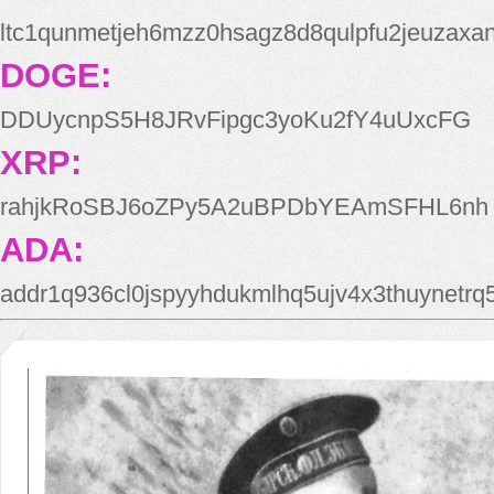
ltc1qunmetjeh6mzz0hsagz8d8qulpfu2jeuzaxa
DOGE:
DDUycnpS5H8JRvFipgc3yoKu2fY4uUxcFG
XRP:
rahjkRoSBJ6oZPy5A2uBPDbYEAmSFHL6nh
ADA:
addr1q936cl0jspyyhdukmlhq5ujv4x3thuynetr