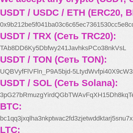
USDT / USDC / ETH (ERC20, B
0x9b212be5f041ba03c6c65ec7361530cc5e8c
USDT / TRX (Сеть TRC20):
TAb8DD6Ky5Dbfwy241JavhksPCo38nkVsL
USDT / TON (Сеть TON):
UQBVyfFlVFln_P9A5bjd-5LtydWvfpi40X9cW3
USDT / SOL (Сеть Solana):
3pG27bRmuzgYirdQGbTWAvFqXH15Dh8kqT
BTC:
bc1qq3jxqlha3nkptwac2fd3zjetwddktarj5snu7x
LTC: