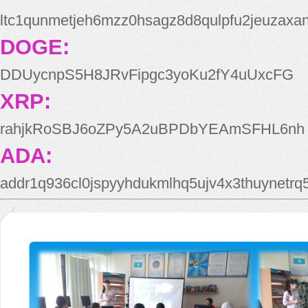
ltc1qunmetjeh6mzz0hsagz8d8qulpfu2jeuzaxa
DOGE:
DDUycnpS5H8JRvFipgc3yoKu2fY4uUxcFG
XRP:
rahjkRoSBJ6oZPy5A2uBPDbYEAmSFHL6nh
ADA:
addr1q936cl0jspyyhdukmlhq5ujv4x3thuynetr