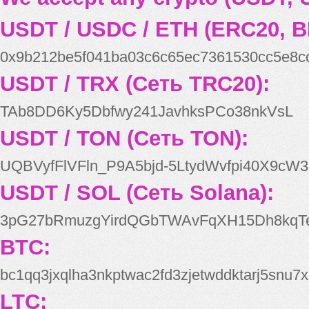
USDT / USDC / ETH (ERC20, B
0x9b212be5f041ba03c6c65ec7361530cc5e8c
USDT / TRX (Сеть TRC20):
TAb8DD6Ky5Dbfwy241JavhksPCo38nkVsL
USDT / TON (Сеть TON):
UQBVyfFlVFln_P9A5bjd-5LtydWvfpi40X9cW3
USDT / SOL (Сеть Solana):
3pG27bRmuzgYirdQGbTWAvFqXH15Dh8kqT
BTC:
bc1qq3jxqlha3nkptwac2fd3zjetwddktarj5snu7x
LTC: