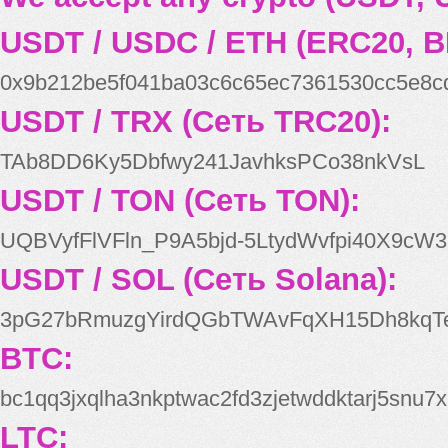
USDT / USDC / ETH (ERC20, B
0x9b212be5f041ba03c6c65ec7361530cc5e8c
USDT / TRX (Сеть TRC20):
TAb8DD6Ky5Dbfwy241JavhksPCo38nkVsL
USDT / TON (Сеть TON):
UQBVyfFlVFln_P9A5bjd-5LtydWvfpi40X9cW3
USDT / SOL (Сеть Solana):
3pG27bRmuzgYirdQGbTWAvFqXH15Dh8kqT
BTC:
bc1qq3jxqlha3nkptwac2fd3zjetwddktarj5snu7x
LTC: