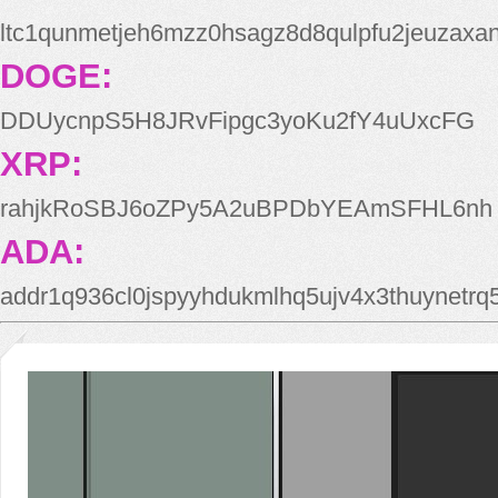
ltc1qunmetjeh6mzz0hsagz8d8qulpfu2jeuzaxa
DOGE:
DDUycnpS5H8JRvFipgc3yoKu2fY4uUxcFG
XRP:
rahjkRoSBJ6oZPy5A2uBPDbYEAmSFHL6nh
ADA:
addr1q936cl0jspyyhdukmlhq5ujv4x3thuynetr