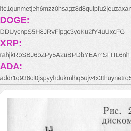
ltc1qunmetjeh6mzz0hsagz8d8qulpfu2jeuzaxa
DOGE:
DDUycnpS5H8JRvFipgc3yoKu2fY4uUxcFG
XRP:
rahjkRoSBJ6oZPy5A2uBPDbYEAmSFHL6nh
ADA:
addr1q936cl0jspyyhdukmlhq5ujv4x3thuynetr