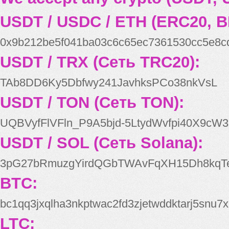
USDT / USDC / ETH (ERC20, B
0x9b212be5f041ba03c6c65ec7361530cc5e8c
USDT / TRX (Сеть TRC20):
TAb8DD6Ky5Dbfwy241JavhksPCo38nkVsL
USDT / TON (Сеть TON):
UQBVyfFlVFln_P9A5bjd-5LtydWvfpi40X9cW3
USDT / SOL (Сеть Solana):
3pG27bRmuzgYirdQGbTWAvFqXH15Dh8kqT
BTC:
bc1qq3jxqlha3nkptwac2fd3zjetwddktarj5snu7x
LTC: