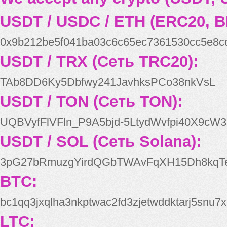
USDT / USDC / ETH (ERC20, B
0x9b212be5f041ba03c6c65ec7361530cc5e8c
USDT / TRX (Сеть TRC20):
TAb8DD6Ky5Dbfwy241JavhksPCo38nkVsL
USDT / TON (Сеть TON):
UQBVyfFlVFln_P9A5bjd-5LtydWvfpi40X9cW3
USDT / SOL (Сеть Solana):
3pG27bRmuzgYirdQGbTWAvFqXH15Dh8kqT
BTC:
bc1qq3jxqlha3nkptwac2fd3zjetwddktarj5snu7x
LTC: