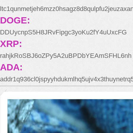
ltc1qunmetjeh6mzz0hsagz8d8qulpfu2jeuzaxa
DOGE:
DDUycnpS5H8JRvFipgc3yoKu2fY4uUxcFG
XRP:
rahjkRoSBJ6oZPy5A2uBPDbYEAmSFHL6nh
ADA:
addr1q936cl0jspyyhdukmlhq5ujv4x3thuynetr