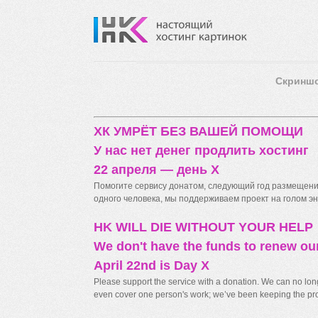
Скринш
ХК УМРЁТ БЕЗ ВАШЕЙ ПОМОЩИ
У нас нет денег продлить хостинг
22 апреля — день X
Помогите сервису донатом, следующий год размещения
одного человека, мы поддерживаем проект на голом энт
HK WILL DIE WITHOUT YOUR HELP
We don't have the funds to renew ou
April 22nd is Day X
Please support the service with a donation. We can no longe
even cover one person's work; we’ve been keeping the proj