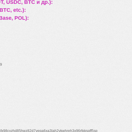
, USDC, BTC и др.):
TC, etc.):
Base, POL):
9
xfx98cyzhd85hwz82d7veqa6xa3lah2vkwhreh3x96rfgksqff5sp