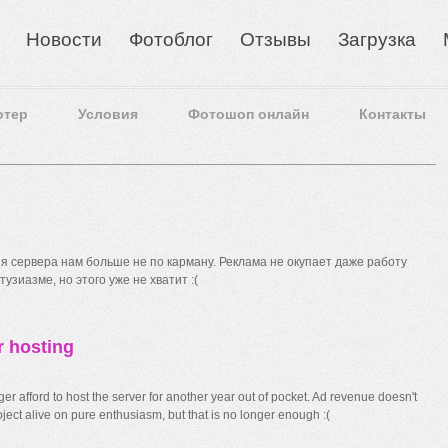
Новости
Фотоблог
Отзывы
Загрузка
отер
Условия
Фотошоп онлайн
Контакты
 сервера нам больше не по карману. Реклама не окупает даже работу
узиазме, но этого уже не хватит :(
r hosting
r afford to host the server for another year out of pocket. Ad revenue doesn't
ect alive on pure enthusiasm, but that is no longer enough :(