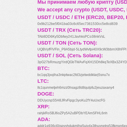
Мы принимаем любую крипту (USDT
We accept any crypto (USDT, USDC, B
USDT / USDC / ETH (ERC20, BEP20, 
0x9b212be5f041ba03c6c65ec7361530cc5e8cd839
USDT / TRX (Сеть TRC20):
TAb8DD6Ky5Dbfwy241JavhksPCo38nkVsL
USDT / TON (Сеть TON):
UQBVyfFlVFln_P9A5bjd-5LtydWvfpi40X9cW3bbrnX8hFPl
USDT / SOL (Сеть Solana):
3pG27bRmuzgYirdQGbTWAvFqXH15Dh8kqTeXBx3Z4YD
BTC:
bc1qq3jxqlha3nkptwac2fd3zjetwddktarj5snu7x
LTC:
ltc1qunmetjeh6mzz0hsagz8d8qulpfu2jeuzaxany4
DOGE:
DDUycnpS5H8JRvFipgc3yoKu2fY4uUxcFG
XRP:
rahjkRoSBJ6oZPy5A2uBPDbYEAmSFHL6nh
ADA:
addr1q936cl0jspyyhdukmlhq5ujv4x3thuynetrq53fkmxn6e