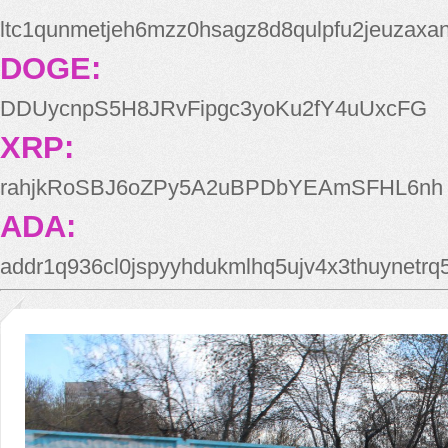
ltc1qunmetjeh6mzz0hsagz8d8qulpfu2jeuzaxa
DOGE:
DDUycnpS5H8JRvFipgc3yoKu2fY4uUxcFG
XRP:
rahjkRoSBJ6oZPy5A2uBPDbYEAmSFHL6nh
ADA:
addr1q936cl0jspyyhdukmlhq5ujv4x3thuynetr