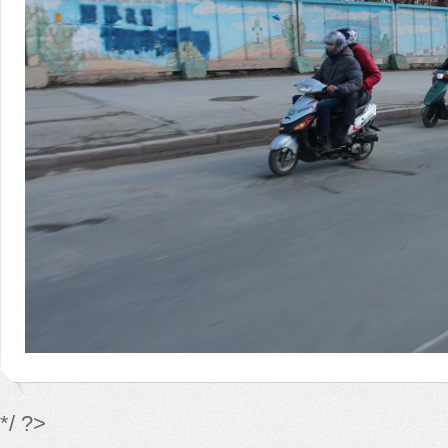
*/ ?>