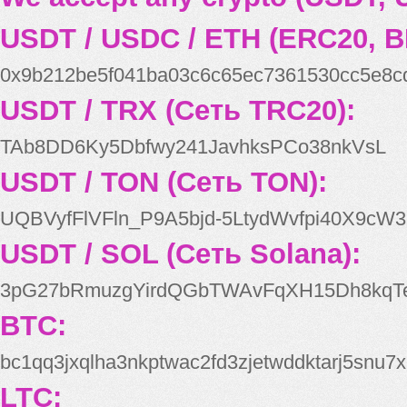
USDT / USDC / ETH (ERC20, B
0x9b212be5f041ba03c6c65ec7361530cc5e8c
USDT / TRX (Сеть TRC20):
TAb8DD6Ky5Dbfwy241JavhksPCo38nkVsL
USDT / TON (Сеть TON):
UQBVyfFlVFln_P9A5bjd-5LtydWvfpi40X9cW3
USDT / SOL (Сеть Solana):
3pG27bRmuzgYirdQGbTWAvFqXH15Dh8kqT
BTC:
bc1qq3jxqlha3nkptwac2fd3zjetwddktarj5snu7x
LTC: