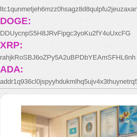
ltc1qunmetjeh6mzz0hsagz8d8qulpfu2jeuzaxa
DOGE:
DDUycnpS5H8JRvFipgc3yoKu2fY4uUxcFG
XRP:
rahjkRoSBJ6oZPy5A2uBPDbYEAmSFHL6nh
ADA:
addr1q936cl0jspyyhdukmlhq5ujv4x3thuynetr