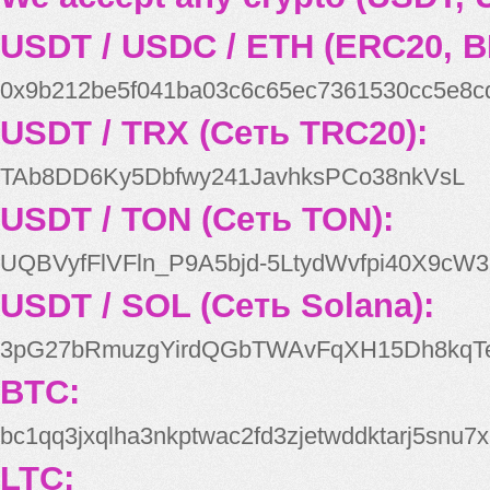
USDT / USDC / ETH (ERC20, B
0x9b212be5f041ba03c6c65ec7361530cc5e8c
USDT / TRX (Сеть TRC20):
TAb8DD6Ky5Dbfwy241JavhksPCo38nkVsL
USDT / TON (Сеть TON):
UQBVyfFlVFln_P9A5bjd-5LtydWvfpi40X9cW3
USDT / SOL (Сеть Solana):
3pG27bRmuzgYirdQGbTWAvFqXH15Dh8kqT
BTC:
bc1qq3jxqlha3nkptwac2fd3zjetwddktarj5snu7x
LTC: