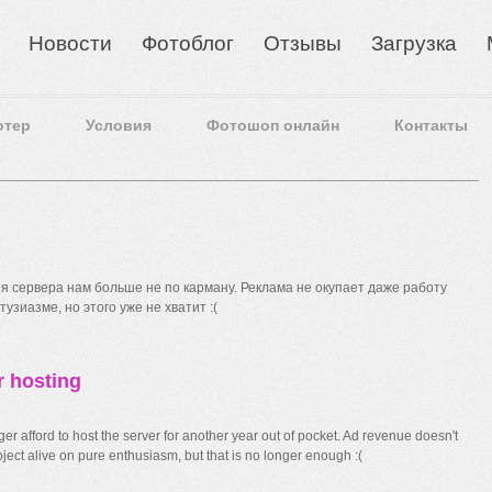
Новости
Фотоблог
Отзывы
Загрузка
отер
Условия
Фотошоп онлайн
Контакты
 сервера нам больше не по карману. Реклама не окупает даже работу
узиазме, но этого уже не хватит :(
r hosting
r afford to host the server for another year out of pocket. Ad revenue doesn't
ect alive on pure enthusiasm, but that is no longer enough :(