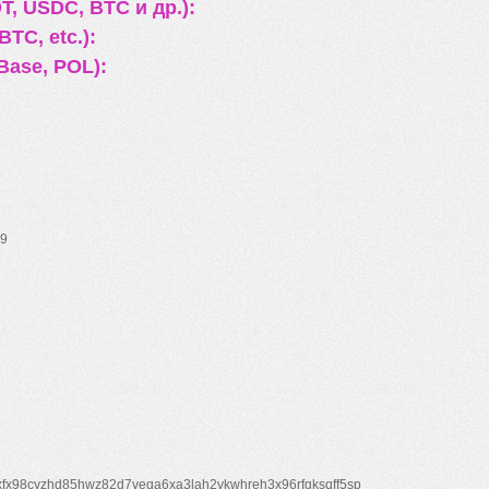
, USDC, BTC и др.):
TC, etc.):
Base, POL):
9
xfx98cyzhd85hwz82d7veqa6xa3lah2vkwhreh3x96rfgksqff5sp