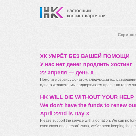
Скринш
ХК УМРЁТ БЕЗ ВАШЕЙ ПОМОЩИ
У нас нет денег продлить хостинг
22 апреля — день X
Помогите сервису донатом, следующий год размещения
одного человека, мы поддерживаем проект на голом энт
HK WILL DIE WITHOUT YOUR HELP
We don't have the funds to renew ou
April 22nd is Day X
Please support the service with a donation. We can no longe
even cover one person's work; we’ve been keeping the proj