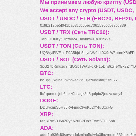
Мы принимаем любую крипту (USDT
We accept any crypto (USDT, USDC, B
USDT / USDC / ETH (ERC20, BEP20, 
0x9b212be5f041ba03c6c65ec7361530cc5e8cd839
USDT / TRX (Сеть TRC20):
TAb8DD6Ky5Dbfwy241JavhksPCo38nkVsL
USDT / TON (Сеть TON):
UQBVyfFlVFln_P9A5bjd-5LtydWvfpi40X9cW3bbrnX8hFPl
USDT / SOL (Сеть Solana):
3pG27bRmuzgYirdQGbTWAvFqXH15Dh8kqTeXBx3Z4YD
BTC:
bc1qq3jxqlha3nkptwac2fd3zjetwddktarj5snu7x
LTC:
ltc1qunmetjeh6mzz0hsagz8d8qulpfu2jeuzaxany4
DOGE:
DDUycnpS5H8JRvFipgc3yoKu2fY4uUxcFG
XRP:
rahjkRoSBJ6oZPy5A2uBPDbYEAmSFHL6nh
ADA:
addr1q936cl0jspyyhdukmlhq5ujv4x3thuynetrq53fkmxn6e