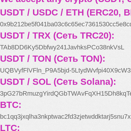
USDT / USDC / ETH (ERC20, B
0x9b212be5f041ba03c6c65ec7361530cc5e8c
USDT / TRX (Сеть TRC20):
TAb8DD6Ky5Dbfwy241JavhksPCo38nkVsL
USDT / TON (Сеть TON):
UQBVyfFlVFln_P9A5bjd-5LtydWvfpi40X9cW3
USDT / SOL (Сеть Solana):
3pG27bRmuzgYirdQGbTWAvFqXH15Dh8kqT
BTC:
bc1qq3jxqlha3nkptwac2fd3zjetwddktarj5snu7x
LTC: