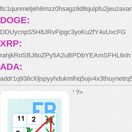
ltc1qunmetjeh6mzz0hsagz8d8qulpfu2jeuzaxa
DOGE:
DDUycnpS5H8JRvFipgc3yoKu2fY4uUxcFG
XRP:
rahjkRoSBJ6oZPy5A2uBPDbYEAmSFHL6nh
ADA:
addr1q936cl0jspyyhdukmlhq5ujv4x3thuynetr
*/ ?>