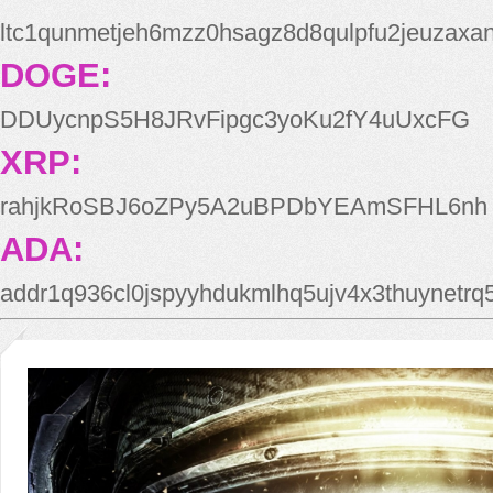
ltc1qunmetjeh6mzz0hsagz8d8qulpfu2jeuzaxa
DOGE:
DDUycnpS5H8JRvFipgc3yoKu2fY4uUxcFG
XRP:
rahjkRoSBJ6oZPy5A2uBPDbYEAmSFHL6nh
ADA:
addr1q936cl0jspyyhdukmlhq5ujv4x3thuynetr