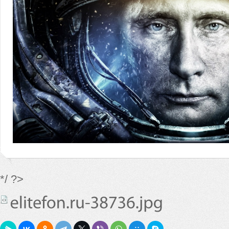
*/ ?>