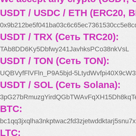
USDT / USDC / ETH (ERC20, B
0x9b212be5f041ba03c6c65ec7361530cc5e8c
USDT / TRX (Сеть TRC20):
TAb8DD6Ky5Dbfwy241JavhksPCo38nkVsL
USDT / TON (Сеть TON):
UQBVyfFlVFln_P9A5bjd-5LtydWvfpi40X9cW3
USDT / SOL (Сеть Solana):
3pG27bRmuzgYirdQGbTWAvFqXH15Dh8kqT
BTC:
bc1qq3jxqlha3nkptwac2fd3zjetwddktarj5snu7x
LTC: