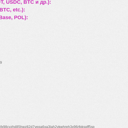
, USDC, BTC и др.):
TC, etc.):
Base, POL):
9
xfx98cyzhd85hwz82d7veqa6xa3lah2vkwhreh3x96rfgksqff5sp