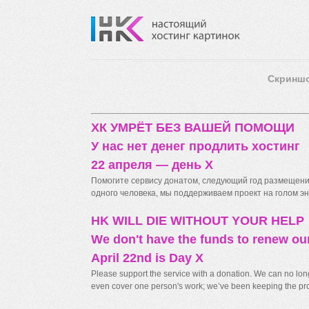
Скринш
ХК УМРЁТ БЕЗ ВАШЕЙ ПОМОЩИ
У нас нет денег продлить хостинг
22 апреля — день X
Помогите сервису донатом, следующий год размещения
одного человека, мы поддерживаем проект на голом энт
HK WILL DIE WITHOUT YOUR HELP
We don't have the funds to renew ou
April 22nd is Day X
Please support the service with a donation. We can no longe
even cover one person's work; we’ve been keeping the proj