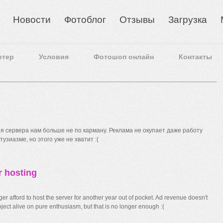
Новости
Фотоблог
Отзывы
Загрузка
отер
Условия
Фотошоп онлайн
Контакты
 сервера нам больше не по карману. Реклама не окупает даже работу
узиазме, но этого уже не хватит :(
r hosting
r afford to host the server for another year out of pocket. Ad revenue doesn't
ect alive on pure enthusiasm, but that is no longer enough :(