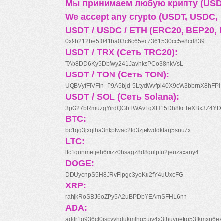
Мы принимаем любую крипту (USDT
We accept any crypto (USDT, USDC, B
USDT / USDC / ETH (ERC20, BEP20, 
0x9b212be5f041ba03c6c65ec7361530cc5e8cd839
USDT / TRX (Сеть TRC20):
TAb8DD6Ky5Dbfwy241JavhksPCo38nkVsL
USDT / TON (Сеть TON):
UQBVyfFlVFln_P9A5bjd-5LtydWvfpi40X9cW3bbrnX8hFPl
USDT / SOL (Сеть Solana):
3pG27bRmuzgYirdQGbTWAvFqXH15Dh8kqTeXBx3Z4YD
BTC:
bc1qq3jxqlha3nkptwac2fd3zjetwddktarj5snu7x
LTC:
ltc1qunmetjeh6mzz0hsagz8d8qulpfu2jeuzaxany4
DOGE:
DDUycnpS5H8JRvFipgc3yoKu2fY4uUxcFG
XRP:
rahjkRoSBJ6oZPy5A2uBPDbYEAmSFHL6nh
ADA:
addr1q936cl0jspyyhdukmlhq5ujv4x3thuynetrq53fkmxn6e