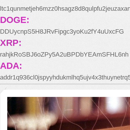
ltc1qunmetjeh6mzz0hsagz8d8qulpfu2jeuzaxa
DOGE:
DDUycnpS5H8JRvFipgc3yoKu2fY4uUxcFG
XRP:
rahjkRoSBJ6oZPy5A2uBPDbYEAmSFHL6nh
ADA:
addr1q936cl0jspyyhdukmlhq5ujv4x3thuynetr