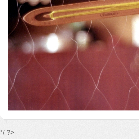
*/ ?>