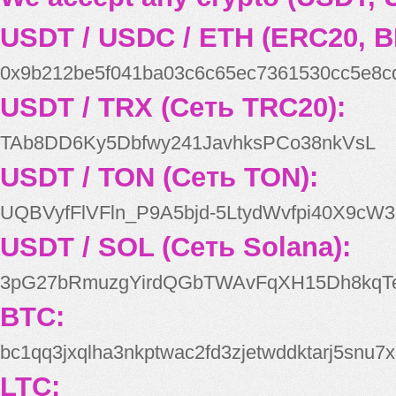
USDT / USDC / ETH (ERC20, B
0x9b212be5f041ba03c6c65ec7361530cc5e8c
USDT / TRX (Сеть TRC20):
TAb8DD6Ky5Dbfwy241JavhksPCo38nkVsL
USDT / TON (Сеть TON):
UQBVyfFlVFln_P9A5bjd-5LtydWvfpi40X9cW3
USDT / SOL (Сеть Solana):
3pG27bRmuzgYirdQGbTWAvFqXH15Dh8kqT
BTC:
bc1qq3jxqlha3nkptwac2fd3zjetwddktarj5snu7x
LTC: