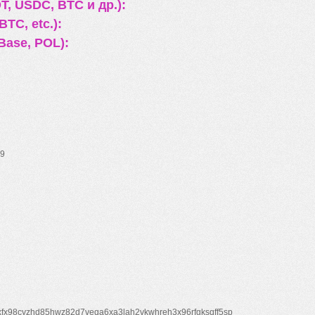
, USDC, BTC и др.):
TC, etc.):
Base, POL):
9
xfx98cyzhd85hwz82d7veqa6xa3lah2vkwhreh3x96rfgksqff5sp