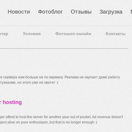
Новости
Фотоблог
Отзывы
Загрузка
отер
Условия
Фотошоп онлайн
Контакты
 сервера нам больше не по карману. Реклама не окупает даже работу
узиазме, но этого уже не хватит :(
r hosting
r afford to host the server for another year out of pocket. Ad revenue doesn't
ect alive on pure enthusiasm, but that is no longer enough :(