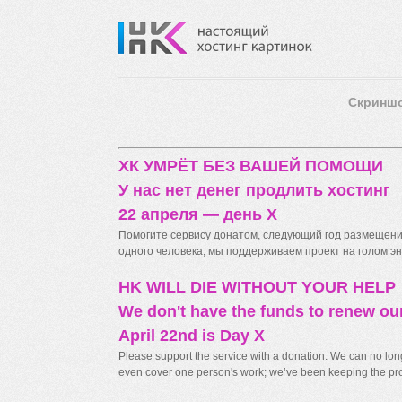
Скринш
ХК УМРЁТ БЕЗ ВАШЕЙ ПОМОЩИ
У нас нет денег продлить хостинг
22 апреля — день X
Помогите сервису донатом, следующий год размещения
одного человека, мы поддерживаем проект на голом энт
HK WILL DIE WITHOUT YOUR HELP
We don't have the funds to renew ou
April 22nd is Day X
Please support the service with a donation. We can no longe
even cover one person's work; we’ve been keeping the proj