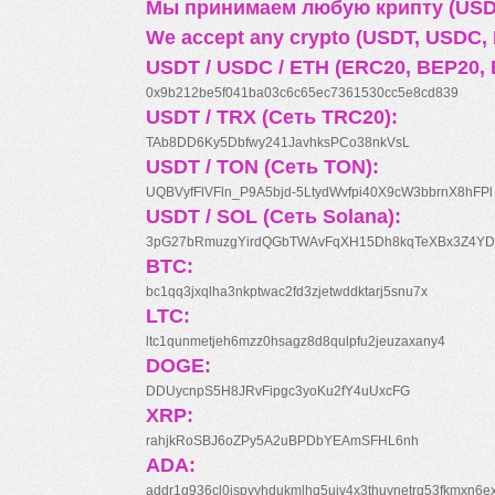
Мы принимаем любую крипту (USDT
We accept any crypto (USDT, USDC, B
USDT / USDC / ETH (ERC20, BEP20, 
0x9b212be5f041ba03c6c65ec7361530cc5e8cd839
USDT / TRX (Сеть TRC20):
TAb8DD6Ky5Dbfwy241JavhksPCo38nkVsL
USDT / TON (Сеть TON):
UQBVyfFlVFln_P9A5bjd-5LtydWvfpi40X9cW3bbrnX8hFPl
USDT / SOL (Сеть Solana):
3pG27bRmuzgYirdQGbTWAvFqXH15Dh8kqTeXBx3Z4YD
BTC:
bc1qq3jxqlha3nkptwac2fd3zjetwddktarj5snu7x
LTC:
ltc1qunmetjeh6mzz0hsagz8d8qulpfu2jeuzaxany4
DOGE:
DDUycnpS5H8JRvFipgc3yoKu2fY4uUxcFG
XRP:
rahjkRoSBJ6oZPy5A2uBPDbYEAmSFHL6nh
ADA:
addr1q936cl0jspyyhdukmlhq5ujv4x3thuynetrq53fkmxn6e