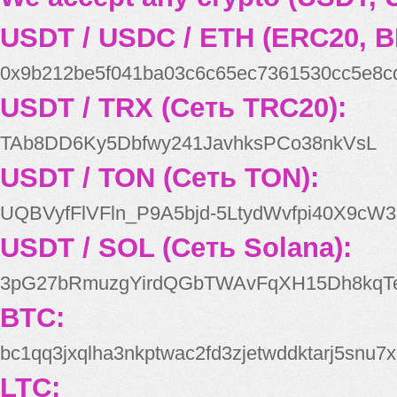
USDT / USDC / ETH (ERC20, B
0x9b212be5f041ba03c6c65ec7361530cc5e8c
USDT / TRX (Сеть TRC20):
TAb8DD6Ky5Dbfwy241JavhksPCo38nkVsL
USDT / TON (Сеть TON):
UQBVyfFlVFln_P9A5bjd-5LtydWvfpi40X9cW3
USDT / SOL (Сеть Solana):
3pG27bRmuzgYirdQGbTWAvFqXH15Dh8kqT
BTC:
bc1qq3jxqlha3nkptwac2fd3zjetwddktarj5snu7x
LTC: