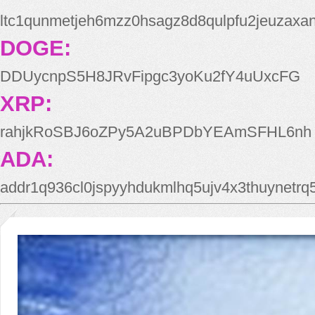
ltc1qunmetjeh6mzz0hsagz8d8qulpfu2jeuzaxa
DOGE:
DDUycnpS5H8JRvFipgc3yoKu2fY4uUxcFG
XRP:
rahjkRoSBJ6oZPy5A2uBPDbYEAmSFHL6nh
ADA:
addr1q936cl0jspyyhdukmlhq5ujv4x3thuynetr