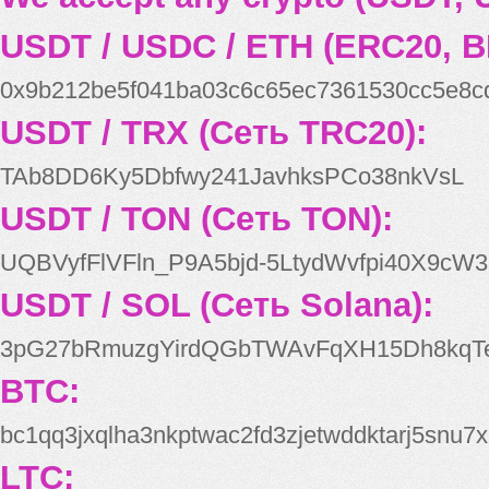
USDT / USDC / ETH (ERC20, B
0x9b212be5f041ba03c6c65ec7361530cc5e8c
USDT / TRX (Сеть TRC20):
TAb8DD6Ky5Dbfwy241JavhksPCo38nkVsL
USDT / TON (Сеть TON):
UQBVyfFlVFln_P9A5bjd-5LtydWvfpi40X9cW3
USDT / SOL (Сеть Solana):
3pG27bRmuzgYirdQGbTWAvFqXH15Dh8kqT
BTC:
bc1qq3jxqlha3nkptwac2fd3zjetwddktarj5snu7x
LTC: