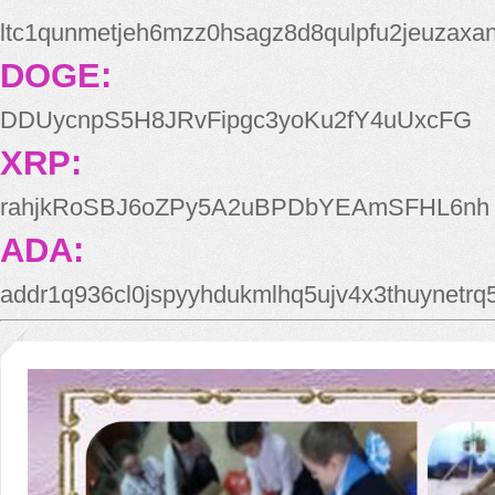
ltc1qunmetjeh6mzz0hsagz8d8qulpfu2jeuzaxa
DOGE:
DDUycnpS5H8JRvFipgc3yoKu2fY4uUxcFG
XRP:
rahjkRoSBJ6oZPy5A2uBPDbYEAmSFHL6nh
ADA:
addr1q936cl0jspyyhdukmlhq5ujv4x3thuynetr