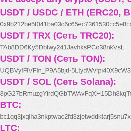
USDT / USDC / ETH (ERC20, B
0x9b212be5f041ba03c6c65ec7361530cc5e8c
USDT / TRX (Сеть TRC20):
TAb8DD6Ky5Dbfwy241JavhksPCo38nkVsL
USDT / TON (Сеть TON):
UQBVyfFlVFln_P9A5bjd-5LtydWvfpi40X9cW3
USDT / SOL (Сеть Solana):
3pG27bRmuzgYirdQGbTWAvFqXH15Dh8kqT
BTC:
bc1qq3jxqlha3nkptwac2fd3zjetwddktarj5snu7x
LTC: