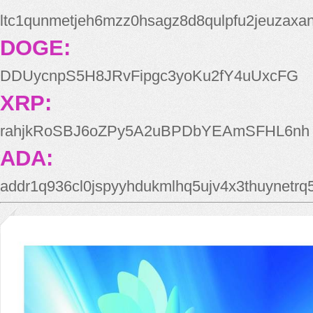
ltc1qunmetjeh6mzz0hsagz8d8qulpfu2jeuzaxa
DOGE:
DDUycnpS5H8JRvFipgc3yoKu2fY4uUxcFG
XRP:
rahjkRoSBJ6oZPy5A2uBPDbYEAmSFHL6nh
ADA:
addr1q936cl0jspyyhdukmlhq5ujv4x3thuynetr