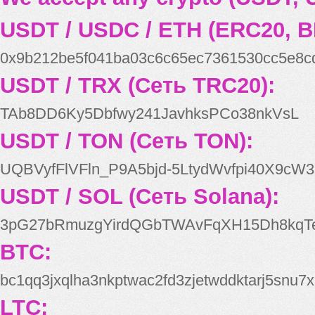
USDT / USDC / ETH (ERC20, B
0x9b212be5f041ba03c6c65ec7361530cc5e8c
USDT / TRX (Сеть TRC20):
TAb8DD6Ky5Dbfwy241JavhksPCo38nkVsL
USDT / TON (Сеть TON):
UQBVyfFlVFln_P9A5bjd-5LtydWvfpi40X9cW3
USDT / SOL (Сеть Solana):
3pG27bRmuzgYirdQGbTWAvFqXH15Dh8kqT
BTC:
bc1qq3jxqlha3nkptwac2fd3zjetwddktarj5snu7x
LTC: