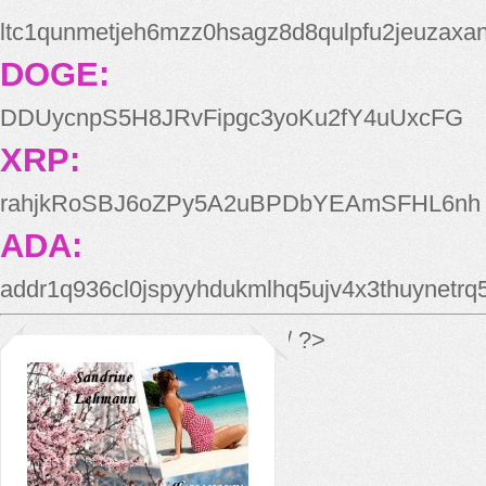
ltc1qunmetjeh6mzz0hsagz8d8qulpfu2jeuzaxa
DOGE:
DDUycnpS5H8JRvFipgc3yoKu2fY4uUxcFG
XRP:
rahjkRoSBJ6oZPy5A2uBPDbYEAmSFHL6nh
ADA:
addr1q936cl0jspyyhdukmlhq5ujv4x3thuynetr
*/ ?>