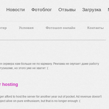
Новости
Фотоблог
Отзывы
Загрузка
отер
Условия
Фотошоп онлайн
Контакты
 сервера нам больше не по карману. Реклама не окупает даже работу
узиазме, но этого уже не хватит :(
r hosting
r afford to host the server for another year out of pocket. Ad revenue doesn't
ect alive on pure enthusiasm, but that is no longer enough :(