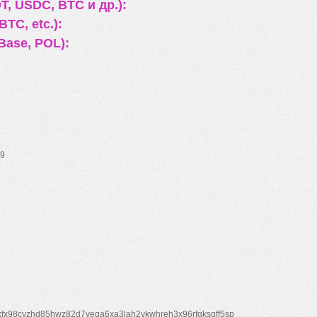
, USDC, BTC и др.):
TC, etc.):
Base, POL):
9
xfx98cyzhd85hwz82d7veqa6xa3lah2vkwhreh3x96rfgksqff5sp