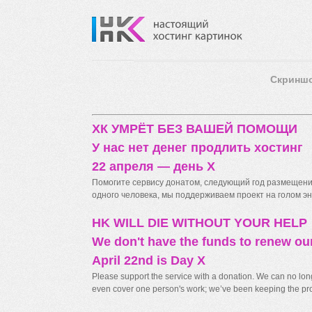
Скринш
ХК УМРЁТ БЕЗ ВАШЕЙ ПОМОЩИ
У нас нет денег продлить хостинг
22 апреля — день X
Помогите сервису донатом, следующий год размещения
одного человека, мы поддерживаем проект на голом энт
HK WILL DIE WITHOUT YOUR HELP
We don't have the funds to renew ou
April 22nd is Day X
Please support the service with a donation. We can no longe
even cover one person's work; we’ve been keeping the proj