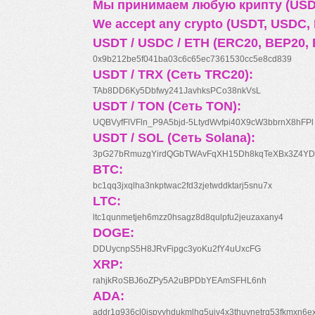
Мы принимаем любую крипту (USDT
We accept any crypto (USDT, USDC, B
USDT / USDC / ETH (ERC20, BEP20, 
0x9b212be5f041ba03c6c65ec7361530cc5e8cd839
USDT / TRX (Сеть TRC20):
TAb8DD6Ky5Dbfwy241JavhksPCo38nkVsL
USDT / TON (Сеть TON):
UQBVyfFlVFln_P9A5bjd-5LtydWvfpi40X9cW3bbrnX8hFPl
USDT / SOL (Сеть Solana):
3pG27bRmuzgYirdQGbTWAvFqXH15Dh8kqTeXBx3Z4YD
BTC:
bc1qq3jxqlha3nkptwac2fd3zjetwddktarj5snu7x
LTC:
ltc1qunmetjeh6mzz0hsagz8d8qulpfu2jeuzaxany4
DOGE:
DDUycnpS5H8JRvFipgc3yoKu2fY4uUxcFG
XRP:
rahjkRoSBJ6oZPy5A2uBPDbYEAmSFHL6nh
ADA:
addr1q936cl0jspyyhdukmlhq5ujv4x3thuynetrq53fkmxn6e