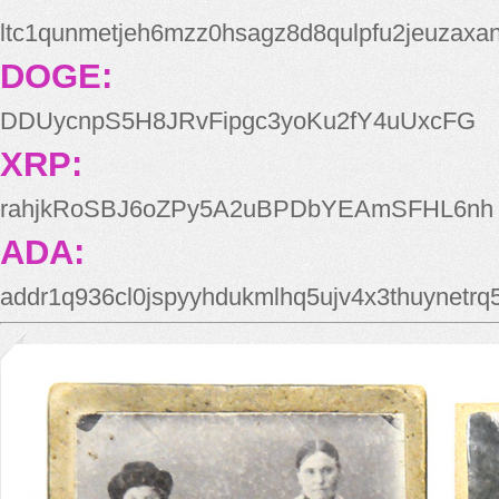
ltc1qunmetjeh6mzz0hsagz8d8qulpfu2jeuzaxa
DOGE:
DDUycnpS5H8JRvFipgc3yoKu2fY4uUxcFG
XRP:
rahjkRoSBJ6oZPy5A2uBPDbYEAmSFHL6nh
ADA:
addr1q936cl0jspyyhdukmlhq5ujv4x3thuynetr