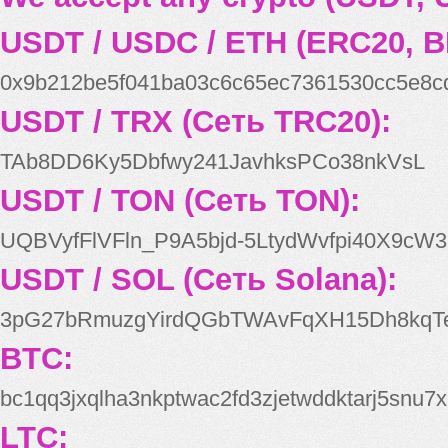
USDT / USDC / ETH (ERC20, B
0x9b212be5f041ba03c6c65ec7361530cc5e8c
USDT / TRX (Сеть TRC20):
TAb8DD6Ky5Dbfwy241JavhksPCo38nkVsL
USDT / TON (Сеть TON):
UQBVyfFlVFln_P9A5bjd-5LtydWvfpi40X9cW3
USDT / SOL (Сеть Solana):
3pG27bRmuzgYirdQGbTWAvFqXH15Dh8kqT
BTC:
bc1qq3jxqlha3nkptwac2fd3zjetwddktarj5snu7x
LTC: