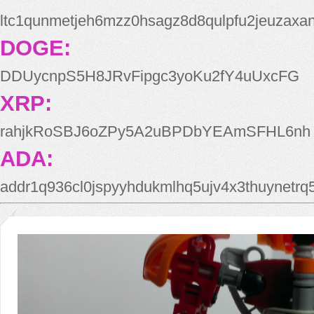
ltc1qunmetjeh6mzz0hsagz8d8qulpfu2jeuzaxa
DOGE:
DDUycnpS5H8JRvFipgc3yoKu2fY4uUxcFG
XRP:
rahjkRoSBJ6oZPy5A2uBPDbYEAmSFHL6nh
ADA:
addr1q936cl0jspyyhdukmlhq5ujv4x3thuynetr