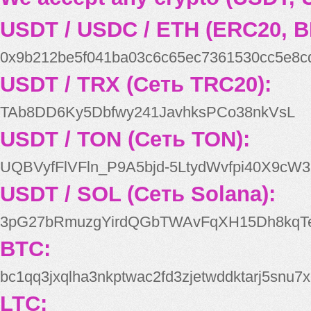
USDT / USDC / ETH (ERC20, B
0x9b212be5f041ba03c6c65ec7361530cc5e8c
USDT / TRX (Сеть TRC20):
TAb8DD6Ky5Dbfwy241JavhksPCo38nkVsL
USDT / TON (Сеть TON):
UQBVyfFlVFln_P9A5bjd-5LtydWvfpi40X9cW3
USDT / SOL (Сеть Solana):
3pG27bRmuzgYirdQGbTWAvFqXH15Dh8kqT
BTC:
bc1qq3jxqlha3nkptwac2fd3zjetwddktarj5snu7x
LTC: