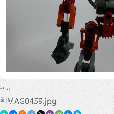
*/ ?>