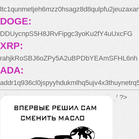
ltc1qunmetjeh6mzz0hsagz8d8qulpfu2jeuzaxa
DOGE:
DDUycnpS5H8JRvFipgc3yoKu2fY4uUxcFG
XRP:
rahjkRoSBJ6oZPy5A2uBPDbYEAmSFHL6nh
ADA:
addr1q936cl0jspyyhdukmlhq5ujv4x3thuynetr
*/ ?>