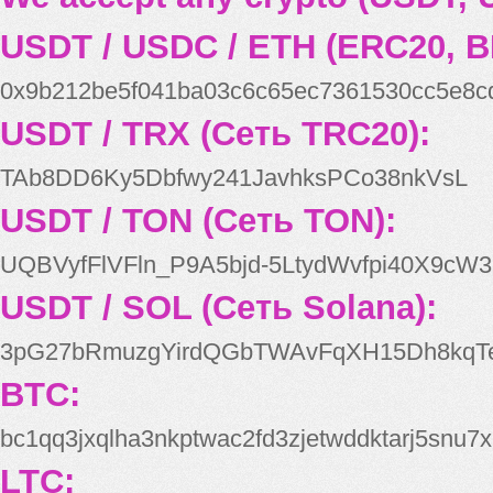
USDT / USDC / ETH (ERC20, B
0x9b212be5f041ba03c6c65ec7361530cc5e8c
USDT / TRX (Сеть TRC20):
TAb8DD6Ky5Dbfwy241JavhksPCo38nkVsL
USDT / TON (Сеть TON):
UQBVyfFlVFln_P9A5bjd-5LtydWvfpi40X9cW3
USDT / SOL (Сеть Solana):
3pG27bRmuzgYirdQGbTWAvFqXH15Dh8kqT
BTC:
bc1qq3jxqlha3nkptwac2fd3zjetwddktarj5snu7x
LTC: