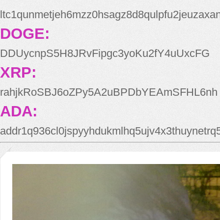
ltc1qunmetjeh6mzz0hsagz8d8qulpfu2jeuzaxa
DOGE:
DDUycnpS5H8JRvFipgc3yoKu2fY4uUxcFG
XRP:
rahjkRoSBJ6oZPy5A2uBPDbYEAmSFHL6nh
ADA:
addr1q936cl0jspyyhdukmlhq5ujv4x3thuynetr