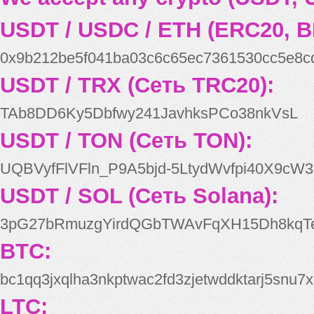
USDT / USDC / ETH (ERC20, B
0x9b212be5f041ba03c6c65ec7361530cc5e8c
USDT / TRX (Сеть TRC20):
TAb8DD6Ky5Dbfwy241JavhksPCo38nkVsL
USDT / TON (Сеть TON):
UQBVyfFlVFln_P9A5bjd-5LtydWvfpi40X9cW3
USDT / SOL (Сеть Solana):
3pG27bRmuzgYirdQGbTWAvFqXH15Dh8kqT
BTC:
bc1qq3jxqlha3nkptwac2fd3zjetwddktarj5snu7x
LTC: