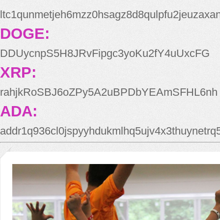
ltc1qunmetjeh6mzz0hsagz8d8qulpfu2jeuzaxa
DOGE:
DDUycnpS5H8JRvFipgc3yoKu2fY4uUxcFG
XRP:
rahjkRoSBJ6oZPy5A2uBPDbYEAmSFHL6nh
ADA:
addr1q936cl0jspyyhdukmlhq5ujv4x3thuynetr