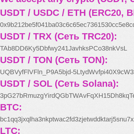
USDT / USDC / ETH (ERC20, B
0x9b212be5f041ba03c6c65ec7361530cc5e8c
USDT / TRX (Сеть TRC20):
TAb8DD6Ky5Dbfwy241JavhksPCo38nkVsL
USDT / TON (Сеть TON):
UQBVyfFlVFln_P9A5bjd-5LtydWvfpi40X9cW3
USDT / SOL (Сеть Solana):
3pG27bRmuzgYirdQGbTWAvFqXH15Dh8kqT
BTC:
bc1qq3jxqlha3nkptwac2fd3zjetwddktarj5snu7x
LTC: