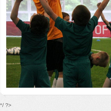
*/ ?>