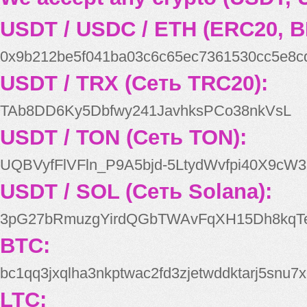
USDT / USDC / ETH (ERC20, B
0x9b212be5f041ba03c6c65ec7361530cc5e8c
USDT / TRX (Сеть TRC20):
TAb8DD6Ky5Dbfwy241JavhksPCo38nkVsL
USDT / TON (Сеть TON):
UQBVyfFlVFln_P9A5bjd-5LtydWvfpi40X9cW3
USDT / SOL (Сеть Solana):
3pG27bRmuzgYirdQGbTWAvFqXH15Dh8kqT
BTC:
bc1qq3jxqlha3nkptwac2fd3zjetwddktarj5snu7x
LTC: