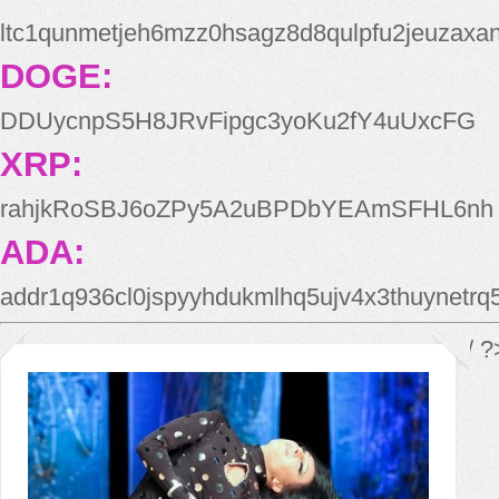
ltc1qunmetjeh6mzz0hsagz8d8qulpfu2jeuzaxa
DOGE:
DDUycnpS5H8JRvFipgc3yoKu2fY4uUxcFG
XRP:
rahjkRoSBJ6oZPy5A2uBPDbYEAmSFHL6nh
ADA:
addr1q936cl0jspyyhdukmlhq5ujv4x3thuynetr
*/ ?