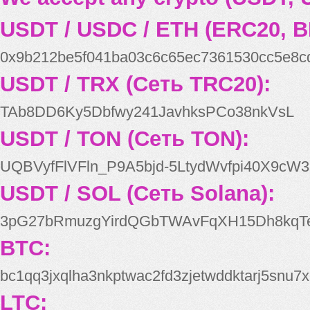
USDT / USDC / ETH (ERC20, B
0x9b212be5f041ba03c6c65ec7361530cc5e8c
USDT / TRX (Сеть TRC20):
TAb8DD6Ky5Dbfwy241JavhksPCo38nkVsL
USDT / TON (Сеть TON):
UQBVyfFlVFln_P9A5bjd-5LtydWvfpi40X9cW3
USDT / SOL (Сеть Solana):
3pG27bRmuzgYirdQGbTWAvFqXH15Dh8kqT
BTC:
bc1qq3jxqlha3nkptwac2fd3zjetwddktarj5snu7x
LTC: