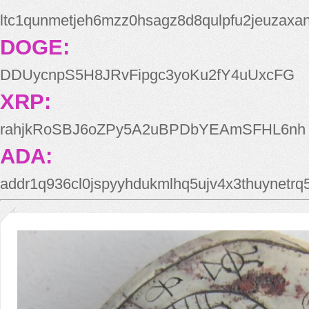
ltc1qunmetjeh6mzz0hsagz8d8qulpfu2jeuzaxa
DOGE:
DDUycnpS5H8JRvFipgc3yoKu2fY4uUxcFG
XRP:
rahjkRoSBJ6oZPy5A2uBPDbYEAmSFHL6nh
ADA:
addr1q936cl0jspyyhdukmlhq5ujv4x3thuynetr