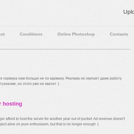
Upl
ot
Conditions
Online Photoshop
Contacts
 сервера нам больше не по карману. Реклама не окупает даже работу
узиазме, но этого уже не хватит :(
r hosting
r afford to host the server for another year out of pocket. Ad revenue doesn't
ect alive on pure enthusiasm, but that is no longer enough :(