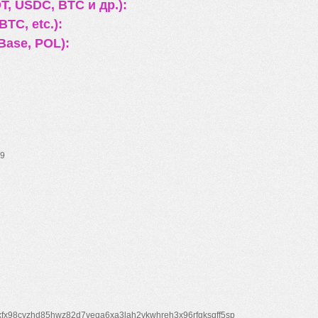
, USDC, BTC и др.):
TC, etc.):
Base, POL):
9
xfx98cyzhd85hwz82d7veqa6xa3lah2vkwhreh3x96rfgksqff5sp