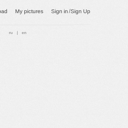
/
oad
My pictures
Sign in
Sign Up
ru
en
|