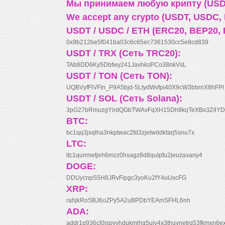
Мы принимаем любую крипту (USDT
We accept any crypto (USDT, USDC, B
USDT / USDC / ETH (ERC20, BEP20, 
0x9b212be5f041ba03c6c65ec7361530cc5e8cd839
USDT / TRX (Сеть TRC20):
TAb8DD6Ky5Dbfwy241JavhksPCo38nkVsL
USDT / TON (Сеть TON):
UQBVyfFlVFln_P9A5bjd-5LtydWvfpi40X9cW3bbrnX8hFPl
USDT / SOL (Сеть Solana):
3pG27bRmuzgYirdQGbTWAvFqXH15Dh8kqTeXBx3Z4YD
BTC:
bc1qq3jxqlha3nkptwac2fd3zjetwddktarj5snu7x
LTC:
ltc1qunmetjeh6mzz0hsagz8d8qulpfu2jeuzaxany4
DOGE:
DDUycnpS5H8JRvFipgc3yoKu2fY4uUxcFG
XRP:
rahjkRoSBJ6oZPy5A2uBPDbYEAmSFHL6nh
ADA:
addr1q936cl0jspyyhdukmlhq5ujv4x3thuynetrq53fkmxn6e