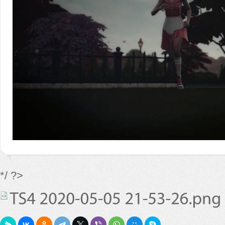
*/ ?>