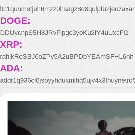
ltc1qunmetjeh6mzz0hsagz8d8qulpfu2jeuzaxa
DOGE:
DDUycnpS5H8JRvFipgc3yoKu2fY4uUxcFG
XRP:
rahjkRoSBJ6oZPy5A2uBPDbYEAmSFHL6nh
ADA:
addr1q936cl0jspyyhdukmlhq5ujv4x3thuynetr