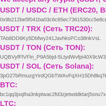
USDT / USDC / ETH (ERC20, B
0x9b212be5f041ba03c6c65ec7361530cc5e8c
USDT / TRX (Сеть TRC20):
TAb8DD6Ky5Dbfwy241JavhksPCo38nkVsL
USDT / TON (Сеть TON):
UQBVyfFlVFln_P9A5bjd-5LtydWvfpi40X9cW3
USDT / SOL (Сеть Solana):
3pG27bRmuzgYirdQGbTWAvFqXH15Dh8kqT
BTC:
bc1qq3jxqlha3nkptwac2fd3zjetwddktarj5snu7x
LTC: