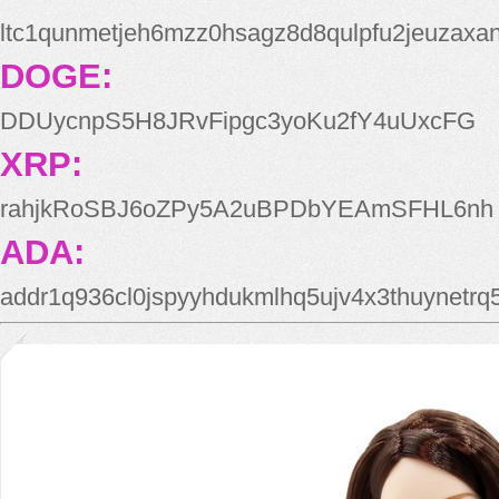
ltc1qunmetjeh6mzz0hsagz8d8qulpfu2jeuzaxa
DOGE:
DDUycnpS5H8JRvFipgc3yoKu2fY4uUxcFG
XRP:
rahjkRoSBJ6oZPy5A2uBPDbYEAmSFHL6nh
ADA:
addr1q936cl0jspyyhdukmlhq5ujv4x3thuynetr