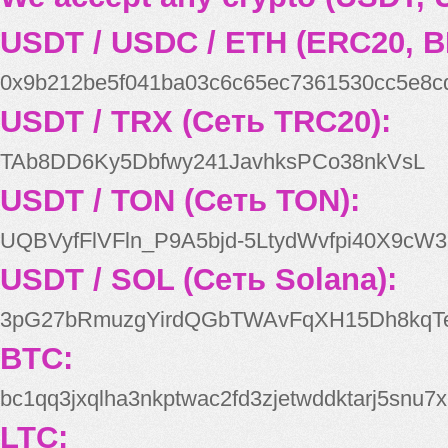
USDT / USDC / ETH (ERC20, B
0x9b212be5f041ba03c6c65ec7361530cc5e8c
USDT / TRX (Сеть TRC20):
TAb8DD6Ky5Dbfwy241JavhksPCo38nkVsL
USDT / TON (Сеть TON):
UQBVyfFlVFln_P9A5bjd-5LtydWvfpi40X9cW3
USDT / SOL (Сеть Solana):
3pG27bRmuzgYirdQGbTWAvFqXH15Dh8kqT
BTC:
bc1qq3jxqlha3nkptwac2fd3zjetwddktarj5snu7x
LTC: