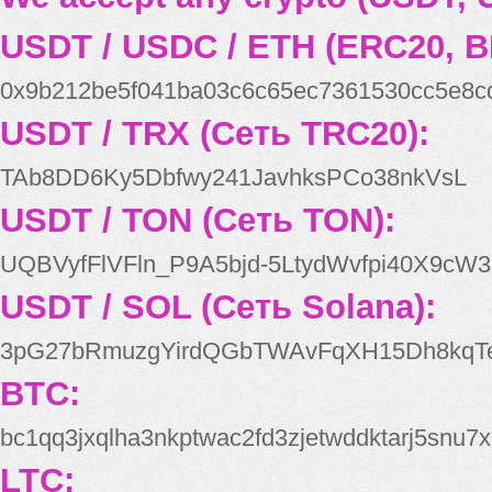
USDT / USDC / ETH (ERC20, B
0x9b212be5f041ba03c6c65ec7361530cc5e8c
USDT / TRX (Сеть TRC20):
TAb8DD6Ky5Dbfwy241JavhksPCo38nkVsL
USDT / TON (Сеть TON):
UQBVyfFlVFln_P9A5bjd-5LtydWvfpi40X9cW3
USDT / SOL (Сеть Solana):
3pG27bRmuzgYirdQGbTWAvFqXH15Dh8kqT
BTC:
bc1qq3jxqlha3nkptwac2fd3zjetwddktarj5snu7x
LTC: