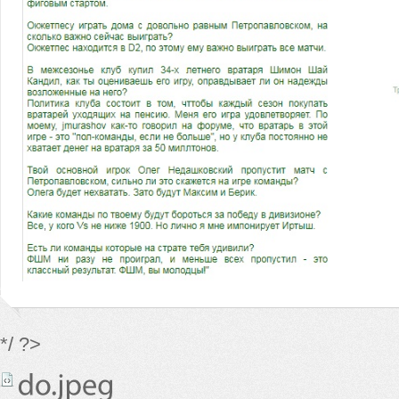
*/ ?>