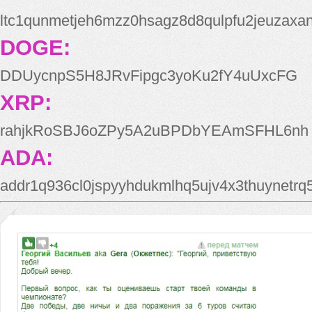
ltc1qunmetjeh6mzz0hsagz8d8qulpfu2jeuzaxa
DOGE:
DDUycnpS5H8JRvFipgc3yoKu2fY4uUxcFG
XRP:
rahjkRoSBJ6oZPy5A2uBPDbYEAmSFHL6nh
ADA:
addr1q936cl0jspyyhdukmlhq5ujv4x3thuynetr