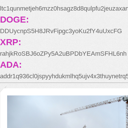
ltc1qunmetjeh6mzz0hsagz8d8qulpfu2jeuzaxa
DOGE:
DDUycnpS5H8JRvFipgc3yoKu2fY4uUxcFG
XRP:
rahjkRoSBJ6oZPy5A2uBPDbYEAmSFHL6nh
ADA:
addr1q936cl0jspyyhdukmlhq5ujv4x3thuynetr