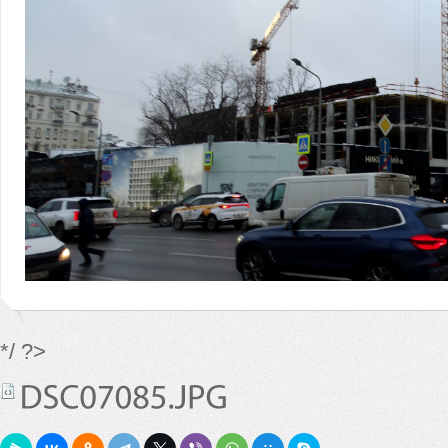
*/ ?>