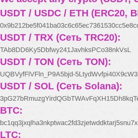
USDT / USDC / ETH (ERC20, B
0x9b212be5f041ba03c6c65ec7361530cc5e8c
USDT / TRX (Сеть TRC20):
TAb8DD6Ky5Dbfwy241JavhksPCo38nkVsL
USDT / TON (Сеть TON):
UQBVyfFlVFln_P9A5bjd-5LtydWvfpi40X9cW3
USDT / SOL (Сеть Solana):
3pG27bRmuzgYirdQGbTWAvFqXH15Dh8kqT
BTC:
bc1qq3jxqlha3nkptwac2fd3zjetwddktarj5snu7x
LTC: