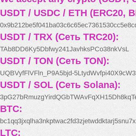
USDT / USDC / ETH (ERC20, B
0x9b212be5f041ba03c6c65ec7361530cc5e8c
USDT / TRX (Сеть TRC20):
TAb8DD6Ky5Dbfwy241JavhksPCo38nkVsL
USDT / TON (Сеть TON):
UQBVyfFlVFln_P9A5bjd-5LtydWvfpi40X9cW3
USDT / SOL (Сеть Solana):
3pG27bRmuzgYirdQGbTWAvFqXH15Dh8kqT
BTC:
bc1qq3jxqlha3nkptwac2fd3zjetwddktarj5snu7x
LTC: