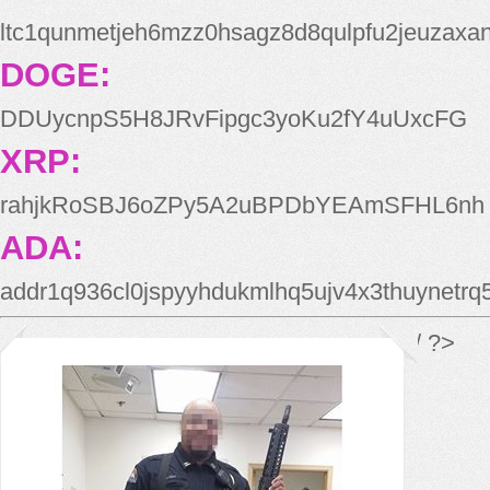
ltc1qunmetjeh6mzz0hsagz8d8qulpfu2jeuzaxa
DOGE:
DDUycnpS5H8JRvFipgc3yoKu2fY4uUxcFG
XRP:
rahjkRoSBJ6oZPy5A2uBPDbYEAmSFHL6nh
ADA:
addr1q936cl0jspyyhdukmlhq5ujv4x3thuynetr
*/ ?>