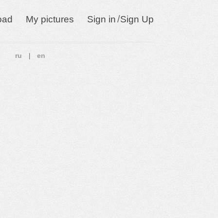
/
oad
My pictures
Sign in
Sign Up
ru
en
|