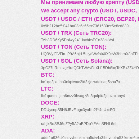
Мы принимаем любую крипту (USDT
We accept any crypto (USDT, USDC, B
USDT / USDC / ETH (ERC20, BEP20, 
0x9b212be5f041ba03c6c65ec7361530cc5e8cd839
USDT / TRX (Сеть TRC20):
TAb8DD6Ky5Dbfwy241JavhksPCo38nkVsL
USDT / TON (Сеть TON):
UQBVyfFlVFln_P9A5bjd-5LtydWvfpi40X9cW3bbrnX8hFPl
USDT / SOL (Сеть Solana):
3pG27bRmuzgYirdQGbTWAvFqXH15Dh8kqTeXBx3Z4YD
BTC:
bc1qq3jxqlha3nkptwac2fd3zjetwddktarj5snu7x
LTC:
ltc1qunmetjeh6mzz0hsagz8d8qulpfu2jeuzaxany4
DOGE:
DDUycnpS5H8JRvFipgc3yoKu2fY4uUxcFG
XRP:
rahjkRoSBJ6oZPy5A2uBPDbYEAmSFHL6nh
ADA:
addr1q936cl0jspyyhdukmlhq5ujv4x3thuynetrq53fkmxn6e