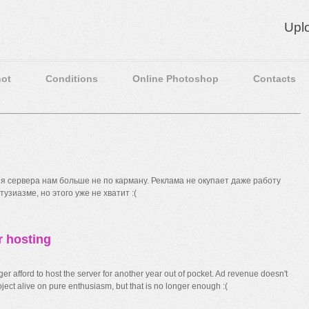
Upl
ot
Conditions
Online Photoshop
Contacts
 сервера нам больше не по карману. Реклама не окупает даже работу
узиазме, но этого уже не хватит :(
r hosting
r afford to host the server for another year out of pocket. Ad revenue doesn't
ect alive on pure enthusiasm, but that is no longer enough :(