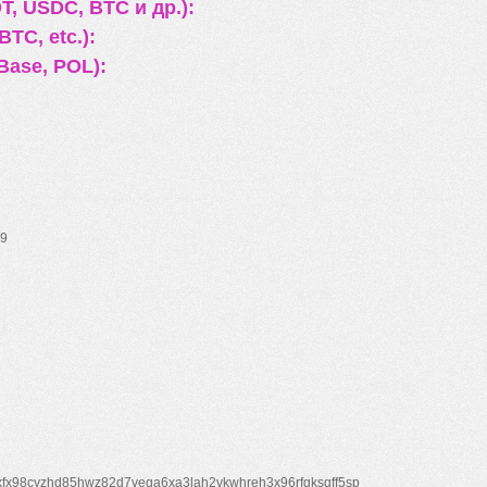
, USDC, BTC и др.):
TC, etc.):
Base, POL):
9
xfx98cyzhd85hwz82d7veqa6xa3lah2vkwhreh3x96rfgksqff5sp