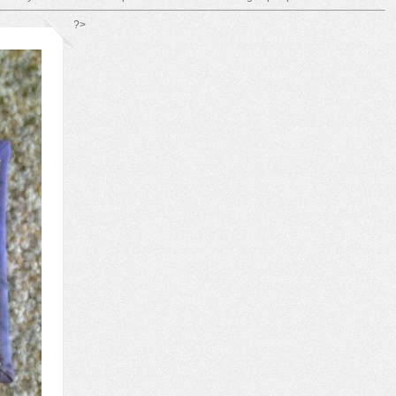
*/ ?>