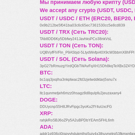
Мы принимаем любую крипту (USDT
We accept any crypto (USDT, USDC, B
USDT / USDC / ETH (ERC20, BEP20, 
0x9b212be5f041ba03c6c65ec7361530cc5e8cd839
USDT / TRX (Сеть TRC20):
TAb8DD6Ky5Dbfwy241JavhksPCo38nkVsL
USDT / TON (Сеть TON):
UQBVyfFlVFln_P9A5bjd-5LtydWvfpi40X9cW3bbrnX8hFPl
USDT / SOL (Сеть Solana):
3pG27bRmuzgYirdQGbTWAvFqXH15Dh8kqTeXBx3Z4YD
BTC:
bc1qq3jxqlha3nkptwac2fd3zjetwddktarj5snu7x
LTC:
ltc1qunmetjeh6mzz0hsagz8d8qulpfu2jeuzaxany4
DOGE:
DDUycnpS5H8JRvFipgc3yoKu2fY4uUxcFG
XRP:
rahjkRoSBJ6oZPy5A2uBPDbYEAmSFHL6nh
ADA:
addr1q936cl0jspyyhdukmlhq5ujv4x3thuynetrq53fkmxn6e