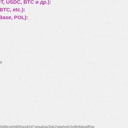
, USDC, BTC и др.):
TC, etc.):
Base, POL):
9
xfx98cyzhd85hwz82d7veqa6xa3lah2vkwhreh3x96rfgksqff5sp