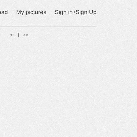
/
oad
My pictures
Sign in
Sign Up
ru
en
|