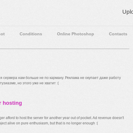
Upl
ot
Conditions
Online Photoshop
Contacts
 сервера нам больше не по карману. Реклама не окупает даже работу
узиазме, но этого уже не хватит :(
r hosting
r afford to host the server for another year out of pocket. Ad revenue doesn't
ect alive on pure enthusiasm, but that is no longer enough :(