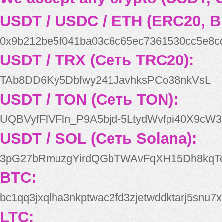
USDT / USDC / ETH (ERC20, B
0x9b212be5f041ba03c6c65ec7361530cc5e8c
USDT / TRX (Сеть TRC20):
TAb8DD6Ky5Dbfwy241JavhksPCo38nkVsL
USDT / TON (Сеть TON):
UQBVyfFlVFln_P9A5bjd-5LtydWvfpi40X9cW3
USDT / SOL (Сеть Solana):
3pG27bRmuzgYirdQGbTWAvFqXH15Dh8kqT
BTC:
bc1qq3jxqlha3nkptwac2fd3zjetwddktarj5snu7x
LTC: