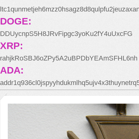
ltc1qunmetjeh6mzz0hsagz8d8qulpfu2jeuzaxa
DOGE:
DDUycnpS5H8JRvFipgc3yoKu2fY4uUxcFG
XRP:
rahjkRoSBJ6oZPy5A2uBPDbYEAmSFHL6nh
ADA:
addr1q936cl0jspyyhdukmlhq5ujv4x3thuynetr