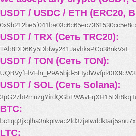
USDT / USDC / ETH (ERC20, B
0x9b212be5f041ba03c6c65ec7361530cc5e8c
USDT / TRX (Сеть TRC20):
TAb8DD6Ky5Dbfwy241JavhksPCo38nkVsL
USDT / TON (Сеть TON):
UQBVyfFlVFln_P9A5bjd-5LtydWvfpi40X9cW3
USDT / SOL (Сеть Solana):
3pG27bRmuzgYirdQGbTWAvFqXH15Dh8kqT
BTC:
bc1qq3jxqlha3nkptwac2fd3zjetwddktarj5snu7x
LTC: