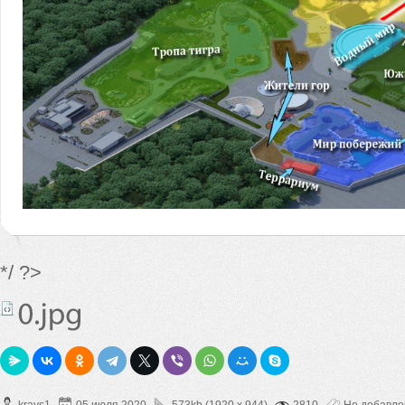
*/ ?>
kravs1
05 июля 2020
573kb (1920 x 944)
2810
Не добавл