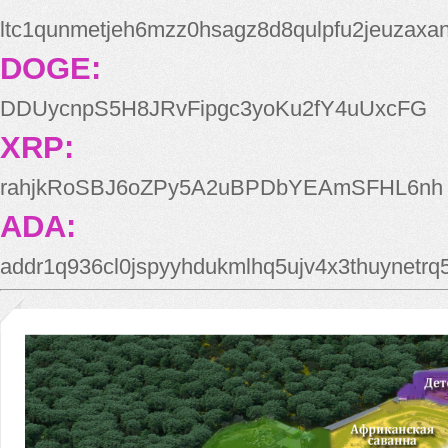
ltc1qunmetjeh6mzz0hsagz8d8qulpfu2jeuzaxa
DOGE:
DDUycnpS5H8JRvFipgc3yoKu2fY4uUxcFG
XRP:
rahjkRoSBJ6oZPy5A2uBPDbYEAmSFHL6nh
ADA:
addr1q936cl0jspyyhdukmlhq5ujv4x3thuynetr