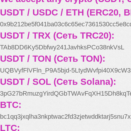
USDT / USDC / ETH (ERC20, B
0x9b212be5f041ba03c6c65ec7361530cc5e8c
USDT / TRX (Сеть TRC20):
TAb8DD6Ky5Dbfwy241JavhksPCo38nkVsL
USDT / TON (Сеть TON):
UQBVyfFlVFln_P9A5bjd-5LtydWvfpi40X9cW3
USDT / SOL (Сеть Solana):
3pG27bRmuzgYirdQGbTWAvFqXH15Dh8kqT
BTC:
bc1qq3jxqlha3nkptwac2fd3zjetwddktarj5snu7x
LTC: