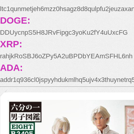
ltc1qunmetjeh6mzz0hsagz8d8qulpfu2jeuzaxa
DOGE:
DDUycnpS5H8JRvFipgc3yoKu2fY4uUxcFG
XRP:
rahjkRoSBJ6oZPy5A2uBPDbYEAmSFHL6nh
ADA:
addr1q936cl0jspyyhdukmlhq5ujv4x3thuynetr