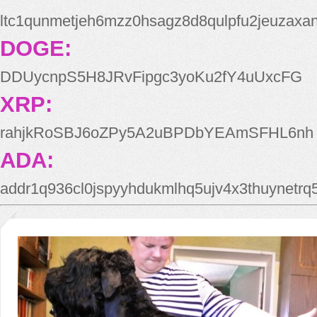
ltc1qunmetjeh6mzz0hsagz8d8qulpfu2jeuzaxa
DOGE:
DDUycnpS5H8JRvFipgc3yoKu2fY4uUxcFG
XRP:
rahjkRoSBJ6oZPy5A2uBPDbYEAmSFHL6nh
ADA:
addr1q936cl0jspyyhdukmlhq5ujv4x3thuynetr