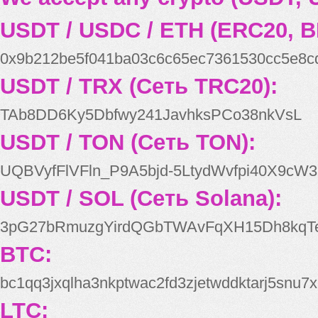
USDT / USDC / ETH (ERC20, B
0x9b212be5f041ba03c6c65ec7361530cc5e8c
USDT / TRX (Сеть TRC20):
TAb8DD6Ky5Dbfwy241JavhksPCo38nkVsL
USDT / TON (Сеть TON):
UQBVyfFlVFln_P9A5bjd-5LtydWvfpi40X9cW3
USDT / SOL (Сеть Solana):
3pG27bRmuzgYirdQGbTWAvFqXH15Dh8kqT
BTC:
bc1qq3jxqlha3nkptwac2fd3zjetwddktarj5snu7x
LTC: