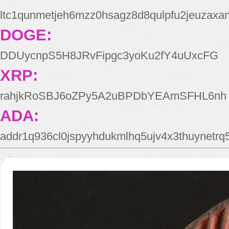
ltc1qunmetjeh6mzz0hsagz8d8qulpfu2jeuzaxa
DOGE:
DDUycnpS5H8JRvFipgc3yoKu2fY4uUxcFG
XRP:
rahjkRoSBJ6oZPy5A2uBPDbYEAmSFHL6nh
ADA:
addr1q936cl0jspyyhdukmlhq5ujv4x3thuynetr