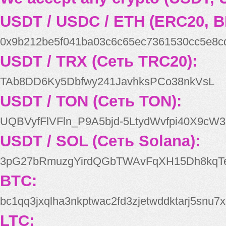
USDT / USDC / ETH (ERC20, B
0x9b212be5f041ba03c6c65ec7361530cc5e8c
USDT / TRX (Сеть TRC20):
TAb8DD6Ky5Dbfwy241JavhksPCo38nkVsL
USDT / TON (Сеть TON):
UQBVyfFlVFln_P9A5bjd-5LtydWvfpi40X9cW3
USDT / SOL (Сеть Solana):
3pG27bRmuzgYirdQGbTWAvFqXH15Dh8kqT
BTC:
bc1qq3jxqlha3nkptwac2fd3zjetwddktarj5snu7x
LTC: