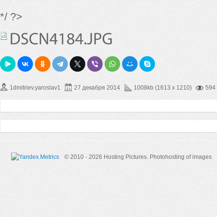
*/ ?>
1dmitriev.yaroslav1
27 декабря 2014
1008kb (1613 x 1210)
594
© 2010 - 2026 Hosting Pictures.
Photohosting of images