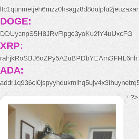
ltc1qunmetjeh6mzz0hsagz8d8qulpfu2jeuzaxa
DOGE:
DDUycnpS5H8JRvFipgc3yoKu2fY4uUxcFG
XRP:
rahjkRoSBJ6oZPy5A2uBPDbYEAmSFHL6nh
ADA:
addr1q936cl0jspyyhdukmlhq5ujv4x3thuynetr
*/ ?>