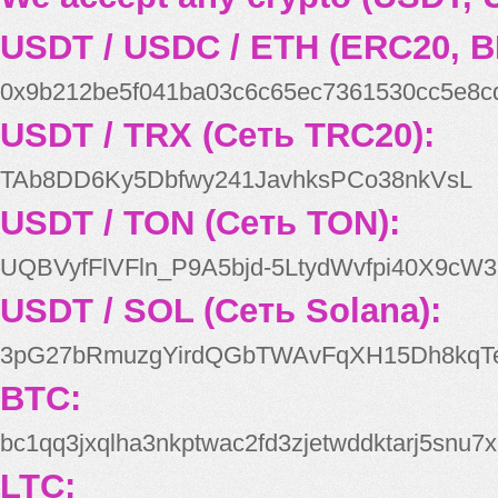
USDT / USDC / ETH (ERC20, B
0x9b212be5f041ba03c6c65ec7361530cc5e8c
USDT / TRX (Сеть TRC20):
TAb8DD6Ky5Dbfwy241JavhksPCo38nkVsL
USDT / TON (Сеть TON):
UQBVyfFlVFln_P9A5bjd-5LtydWvfpi40X9cW3
USDT / SOL (Сеть Solana):
3pG27bRmuzgYirdQGbTWAvFqXH15Dh8kqT
BTC:
bc1qq3jxqlha3nkptwac2fd3zjetwddktarj5snu7x
LTC: