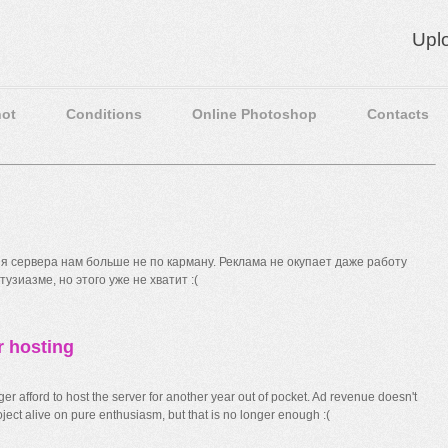
Upl
ot
Conditions
Online Photoshop
Contacts
 сервера нам больше не по карману. Реклама не окупает даже работу
узиазме, но этого уже не хватит :(
r hosting
r afford to host the server for another year out of pocket. Ad revenue doesn't
ect alive on pure enthusiasm, but that is no longer enough :(