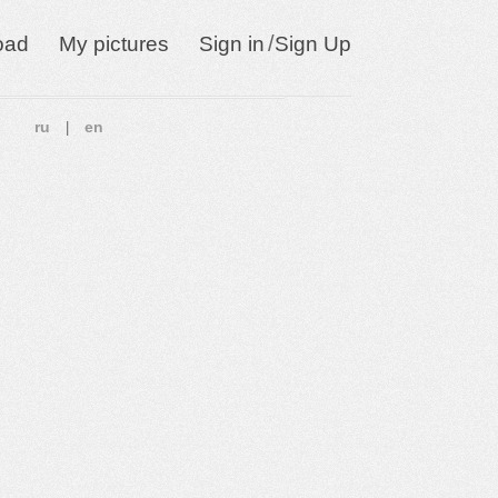
/
oad
My pictures
Sign in
Sign Up
ru
en
|