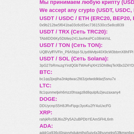
Мы принимаем любую крипту (USDT
We accept any crypto (USDT, USDC, B
USDT / USDC / ETH (ERC20, BEP20, 
0x9b212be5f041ba03c6c65ec7361530cc5e8cd839
USDT / TRX (Сеть TRC20):
TAb8DD6Ky5Dbfwy241JavhksPCo38nkVsL
USDT / TON (Сеть TON):
UQBVyfFlVFln_P9A5bjd-5LtydWvfpi40X9cW3bbrnX8hFPl
USDT / SOL (Сеть Solana):
3pG27bRmuzgYirdQGbTWAvFqXH15Dh8kqTeXBx3Z4YD
BTC:
bc1qq3jxqlha3nkptwac2fd3zjetwddktarj5snu7x
LTC:
ltc1qunmetjeh6mzz0hsagz8d8qulpfu2jeuzaxany4
DOGE:
DDUycnpS5H8JRvFipgc3yoKu2fY4uUxcFG
XRP:
rahjkRoSBJ6oZPy5A2uBPDbYEAmSFHL6nh
ADA:
addr1q936cl0jspyyhdukmlhq5ujv4x3thuynetrq53fkmxn6e