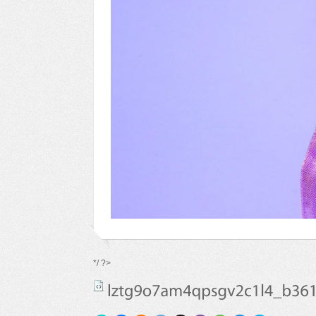
*/ ?>