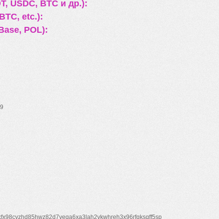
, USDC, BTC и др.):
TC, etc.):
Base, POL):
9
xfx98cyzhd85hwz82d7veqa6xa3lah2vkwhreh3x96rfgksqff5sp