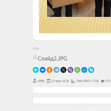
*/ ?>
sifirfy
13 мая 2019
74kb (960 x 720)
971