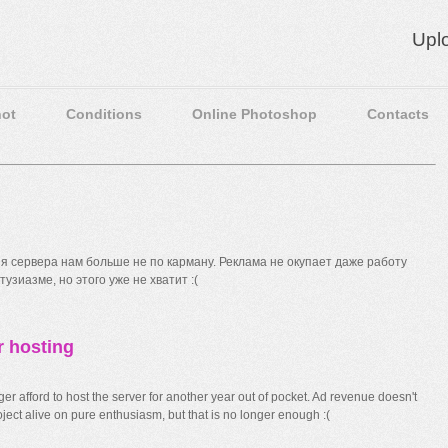
Upl
ot
Conditions
Online Photoshop
Contacts
 сервера нам больше не по карману. Реклама не окупает даже работу
узиазме, но этого уже не хватит :(
r hosting
r afford to host the server for another year out of pocket. Ad revenue doesn't
ect alive on pure enthusiasm, but that is no longer enough :(