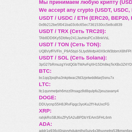
Мы принимаем любую крипту (USDT
We accept any crypto (USDT, USDC, B
USDT / USDC / ETH (ERC20, BEP20, 
0x9b212be5f041ba03c6c65ec7361530cc5e8cd839
USDT / TRX (Сеть TRC20):
TAb8DD6Ky5Dbfwy241JavhksPCo38nkVsL
USDT / TON (Сеть TON):
UQBVyfFlVFln_P9A5bjd-5LtydWvfpi40X9cW3bbrnX8hFPl
USDT / SOL (Сеть Solana):
3pG27bRmuzgYirdQGbTWAvFqXH15Dh8kqTeXBx3Z4YD
BTC:
bc1qq3jxqlha3nkptwac2fd3zjetwddktarj5snu7x
LTC:
ltc1qunmetjeh6mzz0hsagz8d8qulpfu2jeuzaxany4
DOGE:
DDUycnpS5H8JRvFipgc3yoKu2fY4uUxcFG
XRP:
rahjkRoSBJ6oZPy5A2uBPDbYEAmSFHL6nh
ADA:
addr1q936cl0jspyyhdukmlhq5ujv4x3thuynetrq53fkmxn6e