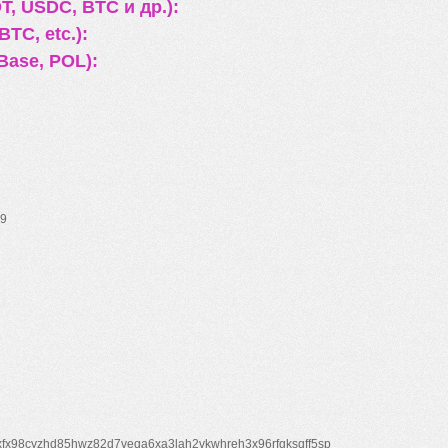
, USDC, BTC и др.):
TC, etc.):
Base, POL):
9
xfx98cyzhd85hwz82d7veqa6xa3lah2vkwhreh3x96rfgksqff5sp