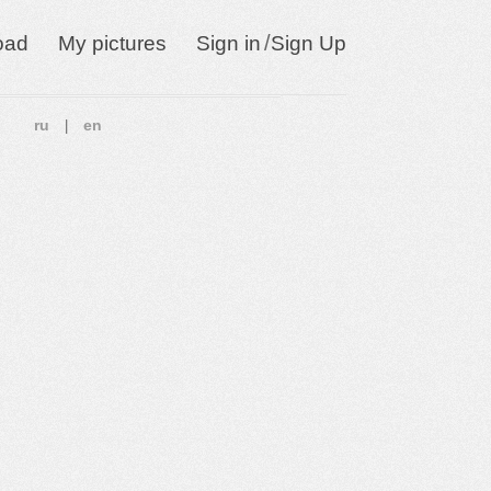
/
oad
My pictures
Sign in
Sign Up
ru
en
|