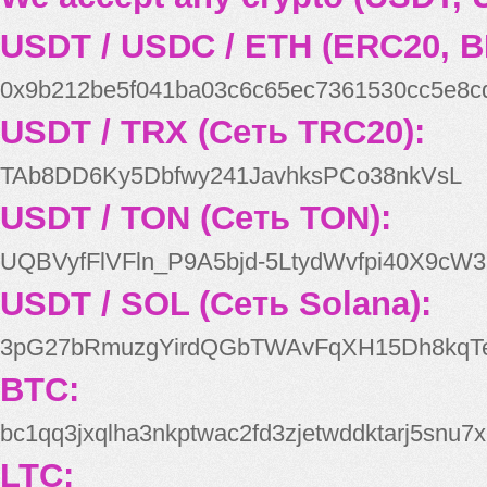
USDT / USDC / ETH (ERC20, B
0x9b212be5f041ba03c6c65ec7361530cc5e8c
USDT / TRX (Сеть TRC20):
TAb8DD6Ky5Dbfwy241JavhksPCo38nkVsL
USDT / TON (Сеть TON):
UQBVyfFlVFln_P9A5bjd-5LtydWvfpi40X9cW3
USDT / SOL (Сеть Solana):
3pG27bRmuzgYirdQGbTWAvFqXH15Dh8kqT
BTC:
bc1qq3jxqlha3nkptwac2fd3zjetwddktarj5snu7x
LTC: