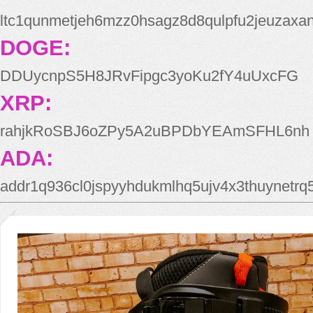
ltc1qunmetjeh6mzz0hsagz8d8qulpfu2jeuzaxa
DOGE:
DDUycnpS5H8JRvFipgc3yoKu2fY4uUxcFG
XRP:
rahjkRoSBJ6oZPy5A2uBPDbYEAmSFHL6nh
ADA:
addr1q936cl0jspyyhdukmlhq5ujv4x3thuynetr