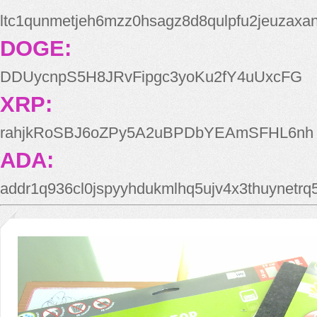
ltc1qunmetjeh6mzz0hsagz8d8qulpfu2jeuzaxa
DOGE:
DDUycnpS5H8JRvFipgc3yoKu2fY4uUxcFG
XRP:
rahjkRoSBJ6oZPy5A2uBPDbYEAmSFHL6nh
ADA:
addr1q936cl0jspyyhdukmlhq5ujv4x3thuynetr