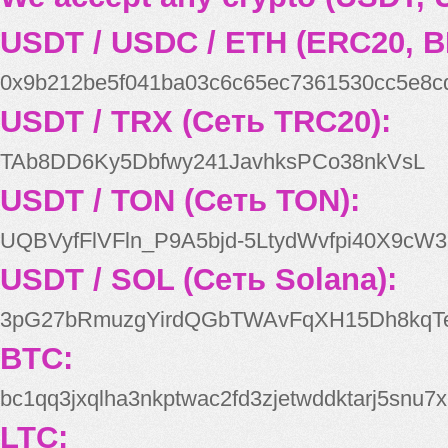
USDT / USDC / ETH (ERC20, B
0x9b212be5f041ba03c6c65ec7361530cc5e8c
USDT / TRX (Сеть TRC20):
TAb8DD6Ky5Dbfwy241JavhksPCo38nkVsL
USDT / TON (Сеть TON):
UQBVyfFlVFln_P9A5bjd-5LtydWvfpi40X9cW3
USDT / SOL (Сеть Solana):
3pG27bRmuzgYirdQGbTWAvFqXH15Dh8kqT
BTC:
bc1qq3jxqlha3nkptwac2fd3zjetwddktarj5snu7x
LTC: