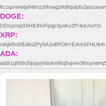
ltc1qunmetjeh6mzz0hsagz8d8qulpfu2jeuzaxa
DOGE:
DDUycnpS5H8JRvFipgc3yoKu2fY4uUxcFG
XRP:
rahjkRoSBJ6oZPy5A2uBPDbYEAmSFHL6nh
ADA:
addr1q936cl0jspyyhdukmlhq5ujv4x3thuynetr