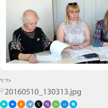
*/ ?>