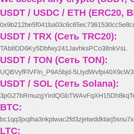
USDT / USDC / ETH (ERC20, B
0x9b212be5f041ba03c6c65ec7361530cc5e8c
USDT / TRX (Сеть TRC20):
TAb8DD6Ky5Dbfwy241JavhksPCo38nkVsL
USDT / TON (Сеть TON):
UQBVyfFlVFln_P9A5bjd-5LtydWvfpi40X9cW3
USDT / SOL (Сеть Solana):
3pG27bRmuzgYirdQGbTWAvFqXH15Dh8kqT
BTC:
bc1qq3jxqlha3nkptwac2fd3zjetwddktarj5snu7x
LTC: