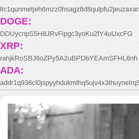
ltc1qunmetjeh6mzz0hsagz8d8qulpfu2jeuzaxa
DOGE:
DDUycnpS5H8JRvFipgc3yoKu2fY4uUxcFG
XRP:
rahjkRoSBJ6oZPy5A2uBPDbYEAmSFHL6nh
ADA:
addr1q936cl0jspyyhdukmlhq5ujv4x3thuynetr