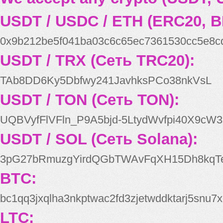
USDT / USDC / ETH (ERC20, B
0x9b212be5f041ba03c6c65ec7361530cc5e8c
USDT / TRX (Сеть TRC20):
TAb8DD6Ky5Dbfwy241JavhksPCo38nkVsL
USDT / TON (Сеть TON):
UQBVyfFlVFln_P9A5bjd-5LtydWvfpi40X9cW3
USDT / SOL (Сеть Solana):
3pG27bRmuzgYirdQGbTWAvFqXH15Dh8kqT
BTC:
bc1qq3jxqlha3nkptwac2fd3zjetwddktarj5snu7x
LTC: