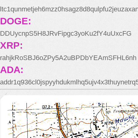
ltc1qunmetjeh6mzz0hsagz8d8qulpfu2jeuzaxa
DOGE:
DDUycnpS5H8JRvFipgc3yoKu2fY4uUxcFG
XRP:
rahjkRoSBJ6oZPy5A2uBPDbYEAmSFHL6nh
ADA:
addr1q936cl0jspyyhdukmlhq5ujv4x3thuynetr