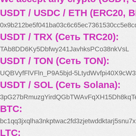
USDT / USDC / ETH (ERC20, B
0x9b212be5f041ba03c6c65ec7361530cc5e8c
USDT / TRX (Сеть TRC20):
TAb8DD6Ky5Dbfwy241JavhksPCo38nkVsL
USDT / TON (Сеть TON):
UQBVyfFlVFln_P9A5bjd-5LtydWvfpi40X9cW3
USDT / SOL (Сеть Solana):
3pG27bRmuzgYirdQGbTWAvFqXH15Dh8kqT
BTC:
bc1qq3jxqlha3nkptwac2fd3zjetwddktarj5snu7x
LTC: