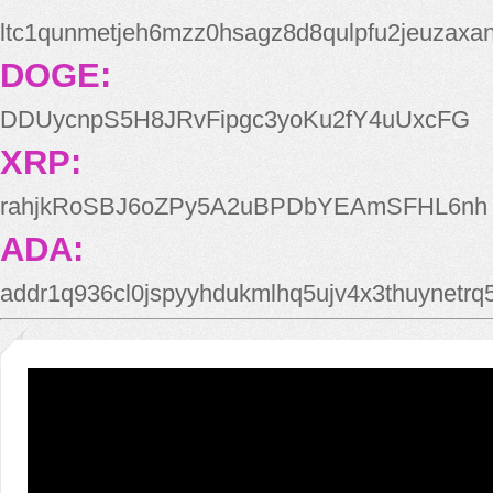
ltc1qunmetjeh6mzz0hsagz8d8qulpfu2jeuzaxa
DOGE:
DDUycnpS5H8JRvFipgc3yoKu2fY4uUxcFG
XRP:
rahjkRoSBJ6oZPy5A2uBPDbYEAmSFHL6nh
ADA:
addr1q936cl0jspyyhdukmlhq5ujv4x3thuynetr