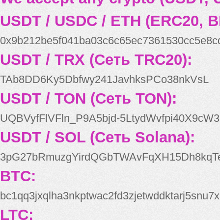
USDT / USDC / ETH (ERC20, B
0x9b212be5f041ba03c6c65ec7361530cc5e8c
USDT / TRX (Сеть TRC20):
TAb8DD6Ky5Dbfwy241JavhksPCo38nkVsL
USDT / TON (Сеть TON):
UQBVyfFlVFln_P9A5bjd-5LtydWvfpi40X9cW3
USDT / SOL (Сеть Solana):
3pG27bRmuzgYirdQGbTWAvFqXH15Dh8kqT
BTC:
bc1qq3jxqlha3nkptwac2fd3zjetwddktarj5snu7x
LTC: