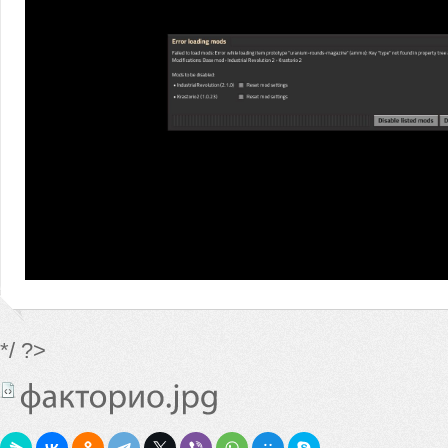
*/ ?>