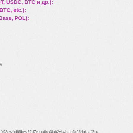
, USDC, BTC и др.):
TC, etc.):
Base, POL):
9
xfx98cyzhd85hwz82d7veqa6xa3lah2vkwhreh3x96rfgksqff5sp