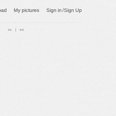
/
oad
My pictures
Sign in
Sign Up
ru
en
|