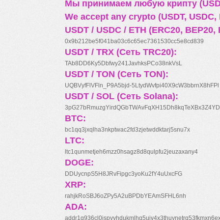
Мы принимаем любую крипту (USDT
We accept any crypto (USDT, USDC, B
USDT / USDC / ETH (ERC20, BEP20, 
0x9b212be5f041ba03c6c65ec7361530cc5e8cd839
USDT / TRX (Сеть TRC20):
TAb8DD6Ky5Dbfwy241JavhksPCo38nkVsL
USDT / TON (Сеть TON):
UQBVyfFlVFln_P9A5bjd-5LtydWvfpi40X9cW3bbrnX8hFPl
USDT / SOL (Сеть Solana):
3pG27bRmuzgYirdQGbTWAvFqXH15Dh8kqTeXBx3Z4YD
BTC:
bc1qq3jxqlha3nkptwac2fd3zjetwddktarj5snu7x
LTC:
ltc1qunmetjeh6mzz0hsagz8d8qulpfu2jeuzaxany4
DOGE:
DDUycnpS5H8JRvFipgc3yoKu2fY4uUxcFG
XRP:
rahjkRoSBJ6oZPy5A2uBPDbYEAmSFHL6nh
ADA:
addr1q936cl0jspyyhdukmlhq5ujv4x3thuynetrq53fkmxn6e