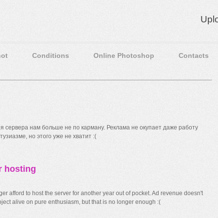
Upl
ot
Conditions
Online Photoshop
Contacts
 сервера нам больше не по карману. Реклама не окупает даже работу
узиазме, но этого уже не хватит :(
r hosting
r afford to host the server for another year out of pocket. Ad revenue doesn't
ect alive on pure enthusiasm, but that is no longer enough :(